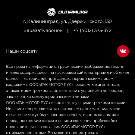
M8 — Эм 8 (M8) в комплектациях Джи Эль — GL,
Джи Ти — GT, Джи Икс — GX,
Джи Икс ПРЕМИУМ — GX PREMIUM, ЛАУНЖ —
LOUNGE
г. Калининград, ул. Дзержинского, 130
Заказать звонок
|
+7 (4012) 375-372
Empow — Эмпау (Empow) в комплектации
Джи Эс — GS, Джи Эль с элементы экстерьера
в спортивном стиле — GL
(S-Style)
Все права на информацию, графические изображения, тексты
и иные содержащиеся на настоящем сайте материалы и объекты
(далее — материалы), принадлежат юридическим лицам,
входящим в ООО «ГАК МОТОР РУС», рекламным агентствам,
а также иным третьим в соответствии с условиями договоров,
заключенных между юридическими лицами
ООО «ГАК МОТОР РУС» и соответствующими третьими лицами.
Никакие содержащиеся на настоящем сайте материалы или
их часть не могут быть воспроизведены, использованы или
переданы третьим лицам в целях извлечения прибыли без
предварительного согласия ООО «ГАК МОТОР РУС»
в письменной форме. Вы можете просматривать