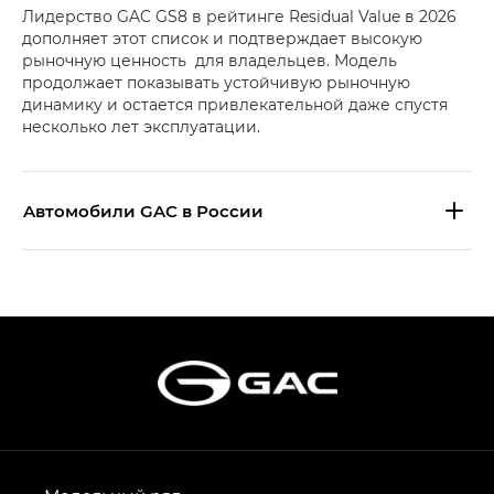
Лидерство GAC GS8 в рейтинге Residual Value в 2026
дополняет этот список и подтверждает высокую
рыночную ценность для владельцев. Модель
продолжает показывать устойчивую рыночную
динамику и остается привлекательной даже спустя
несколько лет эксплуатации.
Aвтомобили GAC в России
S9 — Эс 9 (S9) в комплектации
Эс Икс ПРЕМИУМ — SX PREMIUM
S7 — Эс 7 (S7) в комплектациях
Эс Икс ПРЕМИУМ — SX PREMIUM, Эс Тэ — ST
HYPTEC HT — Хайптек Эйч Ти (HYPTEC HT)
в комплектации Экс ПРЕМИУМ — EX PREMIUM
AION V — Айон Ви в комплектациях Экс — EX,