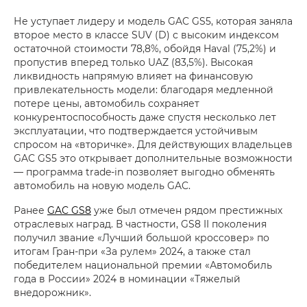
Не уступает лидеру и модель GAC GS5, которая заняла
второе место в классе SUV (D) с высоким индексом
остаточной стоимости 78,8%, обойдя Haval (75,2%) и
пропустив вперед только UAZ (83,5%). Высокая
ликвидность напрямую влияет на финансовую
привлекательность модели: благодаря медленной
потере цены, автомобиль сохраняет
конкурентоспособность даже спустя несколько лет
эксплуатации, что подтверждается устойчивым
спросом на «вторичке». Для действующих владельцев
GAC GS5 это открывает дополнительные возможности
— программа trade-in позволяет выгодно обменять
автомобиль на новую модель GAC.
Ранее
GAC GS8
уже был отмечен рядом престижных
отраслевых наград. В частности, GS8 II поколения
получил звание «Лучший большой кроссовер» по
итогам Гран-при «За рулем» 2024, а также стал
победителем национальной премии «Автомобиль
года в России» 2024 в номинации «Тяжелый
внедорожник».