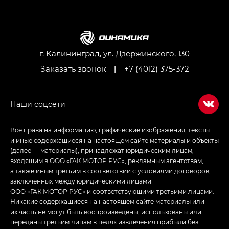
GL AWD
M8 — Эм 8 (M8) в комплектациях Джи Эль — GL,
Джи Ти — GT, Джи Икс — GX,
Джи Икс ПРЕМИУМ — GX PREMIUM, ЛАУНЖ —
LOUNGE
г. Калининград, ул. Дзержинского, 130
Заказать звонок
|
+7 (4012) 375-372
Empow — Эмпау (Empow) в комплектации
Джи Эс — GS, Джи Эль с элементы экстерьера
в спортивном стиле — GL
(S-Style)
Все права на информацию, графические изображения, тексты
и иные содержащиеся на настоящем сайте материалы и объекты
(далее — материалы), принадлежат юридическим лицам,
входящим в ООО «ГАК МОТОР РУС», рекламным агентствам,
а также иным третьим в соответствии с условиями договоров,
заключенных между юридическими лицами
ООО «ГАК МОТОР РУС» и соответствующими третьими лицами.
Никакие содержащиеся на настоящем сайте материалы или
их часть не могут быть воспроизведены, использованы или
переданы третьим лицам в целях извлечения прибыли без