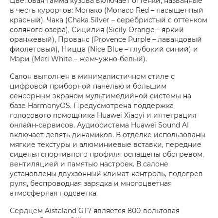
Цветовая гамма кузова включает оттенки, названные
в честь курортов: Монако (Monaco Red – насыщенный
красный), Чака (Chaka Silver – серебристый с оттенком
соляного озера), Сицилия (Sicily Orange – яркий
оранжевый), Прованс (Provence Purple – лавандовый
фиолетовый), Ницца (Nice Blue – глубокий синий) и
Мэри (Meri White – жемчужно-белый).
Салон выполнен в минималистичном стиле с
цифровой приборной панелью и большим
сенсорным экраном мультимедийной системы на
базе HarmonyOS. Предусмотрена поддержка
голосового помощника Huawei Xiaoyi и интеграция
онлайн-сервисов. Аудиосистема Huawei Sound AI
включает девять динамиков. В отделке использованы
мягкие текстуры и алюминиевые вставки, передние
сиденья спортивного профиля оснащены обогревом,
вентиляцией и памятью настроек. В салоне
установлены двухзонный климат-контроль, подогрев
руля, беспроводная зарядка и многоцветная
атмосферная подсветка.
Сердцем Aistaland GT7 является 800-вольтовая