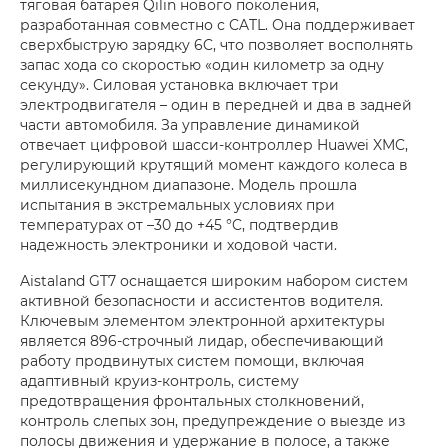
тяговая батарея Qilin нового поколения,
разработанная совместно с CATL. Она поддерживает
сверхбыструю зарядку 6C, что позволяет восполнять
запас хода со скоростью «один километр за одну
секунду». Силовая установка включает три
электродвигателя – один в передней и два в задней
части автомобиля. За управление динамикой
отвечает цифровой шасси-контроллер Huawei XMC,
регулирующий крутящий момент каждого колеса в
миллисекундном диапазоне. Модель прошла
испытания в экстремальных условиях при
температурах от –30 до +45 °C, подтвердив
надежность электроники и ходовой части.
Aistaland GT7 оснащается широким набором систем
активной безопасности и ассистентов водителя.
Ключевым элементом электронной архитектуры
является 896-строчный лидар, обеспечивающий
работу продвинутых систем помощи, включая
адаптивный круиз-контроль, систему
предотвращения фронтальных столкновений,
контроль слепых зон, предупреждение о выезде из
полосы движения и удержание в полосе, а также