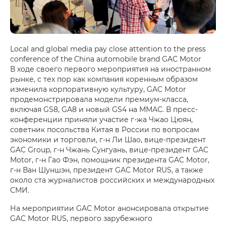
Local and global media pay close attention to the press
conference of the China automobile brand GAC Motor
В ходе своего первого мероприятия на иностранном
рынке, с тех пор как компания коренным образом
изменила корпоративную культуру, GAC Motor
продемонстрировала модели премиум-класса,
включая GS8, GA8 и новый GS4 на ММАС. В пресс-
конференции приняли участие г-жа Чжао Цюян,
советник посольства Китая в России по вопросам
экономики и торговли, г-н Ли Шао, вице-президент
GAC Group, г-н Чжань Сунгуань, вице-президент GAC
Motor, г-н Гао Фэн, помощник президента GAC Motor,
г-н Ван Шуншэн, президент GAC Motor RUS, а также
около ста журналистов российских и международных
СМИ.
На мероприятии GAC Motor анонсировала открытие
GAC Motor RUS, первого зарубежного