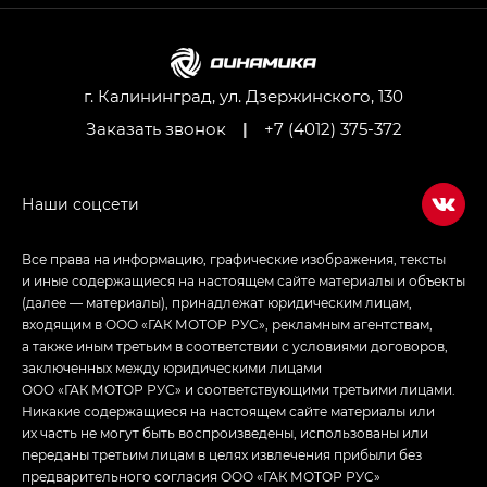
M8 — Эм 8 (M8) в комплектациях Джи Эль — GL,
Джи Ти — GT, Джи Икс — GX,
Джи Икс ПРЕМИУМ — GX PREMIUM, ЛАУНЖ —
LOUNGE
г. Калининград, ул. Дзержинского, 130
Заказать звонок
|
+7 (4012) 375-372
Empow — Эмпау (Empow) в комплектации
Джи Эс — GS, Джи Эль с элементы экстерьера
в спортивном стиле — GL
(S-Style)
Все права на информацию, графические изображения, тексты
и иные содержащиеся на настоящем сайте материалы и объекты
(далее — материалы), принадлежат юридическим лицам,
входящим в ООО «ГАК МОТОР РУС», рекламным агентствам,
а также иным третьим в соответствии с условиями договоров,
заключенных между юридическими лицами
ООО «ГАК МОТОР РУС» и соответствующими третьими лицами.
Никакие содержащиеся на настоящем сайте материалы или
их часть не могут быть воспроизведены, использованы или
переданы третьим лицам в целях извлечения прибыли без
предварительного согласия ООО «ГАК МОТОР РУС»