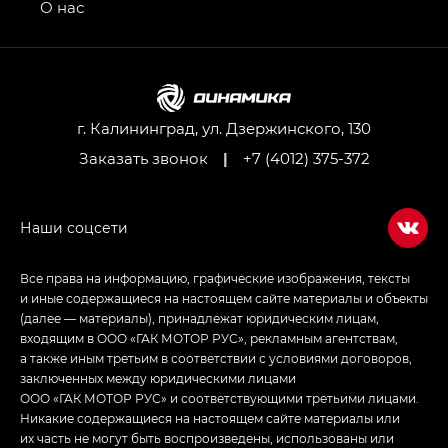
привод — GB AWD, Джи Эль Полный привод —
О нас
GL AWD
M8 — Эм 8 (M8) в комплектациях Джи Эль — GL,
Джи Ти — GT, Джи Икс — GX,
Джи Икс ПРЕМИУМ — GX PREMIUM, ЛАУНЖ —
LOUNGE
г. Калининград, ул. Дзержинского, 130
Заказать звонок
|
+7 (4012) 375-372
Empow — Эмпау (Empow) в комплектации
Джи Эс — GS, Джи Эль с элементы экстерьера
в спортивном стиле — GL
(S-Style)
Все права на информацию, графические изображения, тексты
и иные содержащиеся на настоящем сайте материалы и объекты
(далее — материалы), принадлежат юридическим лицам,
входящим в ООО «ГАК МОТОР РУС», рекламным агентствам,
а также иным третьим в соответствии с условиями договоров,
заключенных между юридическими лицами
ООО «ГАК МОТОР РУС» и соответствующими третьими лицами.
Никакие содержащиеся на настоящем сайте материалы или
их часть не могут быть воспроизведены, использованы или