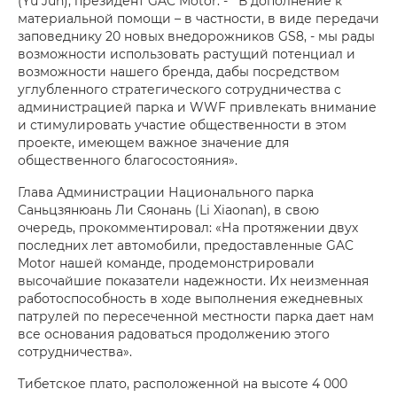
(Yu Jun), президент GAC Motor. - В дополнение к
материальной помощи – в частности, в виде передачи
заповеднику 20 новых внедорожников GS8, - мы рады
возможности использовать растущий потенциал и
возможности нашего бренда, дабы посредством
углубленного стратегического сотрудничества с
администрацией парка и WWF привлекать внимание
и стимулировать участие общественности в этом
проекте, имеющем важное значение для
общественного благосостояния».
Глава Администрации Национального парка
Саньцзянюань Ли Сяонань (Li Xiaonan), в свою
очередь, прокомментировал: «На протяжении двух
последних лет автомобили, предоставленные GAC
Motor нашей команде, продемонстрировали
высочайшие показатели надежности. Их неизменная
работоспособность в ходе выполнения ежедневных
патрулей по пересеченной местности парка дает нам
все основания радоваться продолжению этого
сотрудничества».
Тибетское плато, расположенной на высоте 4 000