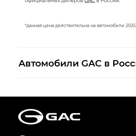
официальных дилеров
GAC
в России.
*данная цена действительна на автомобили 202
Aвтомобили GAC в Рос
S9 — Эс 9 (S9) в комплектации Эс Икс 
S7 — Эс 7 (S7) в комплектациях Эс Икс П
HYPTEC HT — Хайптек Эйч Ти (HYPTEC H
AION V — Айон Ви в комплектациях Экс 