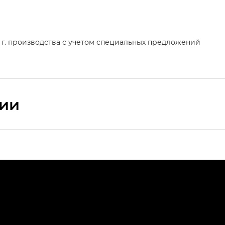
5 г. производства с учетом специальных предложений
сии
ПРЕМИУМ — SX PREMIUM
РЕМИУМ — SX PREMIUM, Эс Тэ — ST
T) в комплектации Экс ПРЕМИУМ — EX PREMIUM
— EX, Экс ПРЕМИУМ — EX Premium