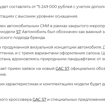
удет составлять от *5 249 000 рублей с учетом доп
ктациях с высоким уровнем оснащения.
лен автомобильным СМИ в рамках закрытого меропр
у модели
S7
. Автомобиль был обозначен как важный 
рского подхода бренда.
в продуманной визуальной концепции автомобиля. 
оттенки, и с тремя вариантами оформления салона. 
отана, вдохновляясь природными ландшафтами: от з
вает прием заявок на новый
GAC S7
, официально обо
ке.
их характеристиках и комплектациях модели будет 
ного кроссовера
GAC S7
и специальных предложениях