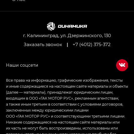
GL AWD
M8 — Эм 8 (M8) в комплектациях Джи Эль — GL,
Джи Ти — GT, Джи Икс — GX,
Джи Икс ПРЕМИУМ — GX PREMIUM, ЛАУНЖ —
LOUNGE
г. Калининград, ул. Дзержинского, 130
Заказать звонок
|
+7 (4012) 375-372
Empow — Эмпау (Empow) в комплектации
Джи Эс — GS, Джи Эль с элементы экстерьера
в спортивном стиле — GL
(S-Style)
Все права на информацию, графические изображения, тексты
и иные содержащиеся на настоящем сайте материалы и объекты
(далее — материалы), принадлежат юридическим лицам,
входящим в ООО «ГАК МОТОР РУС», рекламным агентствам,
а также иным третьим в соответствии с условиями договоров,
заключенных между юридическими лицами
ООО «ГАК МОТОР РУС» и соответствующими третьими лицами.
Никакие содержащиеся на настоящем сайте материалы или
их часть не могут быть воспроизведены, использованы или
переданы третьим лицам в целях извлечения прибыли без