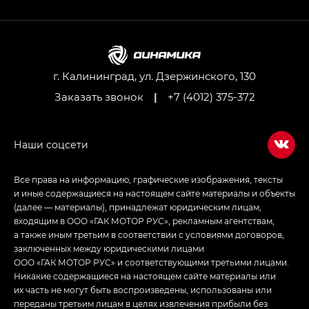
GL AWD
M8 — Эм 8 (M8) в комплектациях Джи Эль — GL,
Джи Ти — GT, Джи Икс — GX,
Джи Икс ПРЕМИУМ — GX PREMIUM, ЛАУНЖ —
LOUNGE
г. Калининград, ул. Дзержинского, 130
Заказать звонок
|
+7 (4012) 375-372
Empow — Эмпау (Empow) в комплектации
Джи Эс — GS, Джи Эль с элементы экстерьера
в спортивном стиле — GL
(S-Style)
Все права на информацию, графические изображения, тексты
и иные содержащиеся на настоящем сайте материалы и объекты
(далее — материалы), принадлежат юридическим лицам,
входящим в ООО «ГАК МОТОР РУС», рекламным агентствам,
а также иным третьим в соответствии с условиями договоров,
заключенных между юридическими лицами
ООО «ГАК МОТОР РУС» и соответствующими третьими лицами.
Никакие содержащиеся на настоящем сайте материалы или
их часть не могут быть воспроизведены, использованы или
переданы третьим лицам в целях извлечения прибыли без