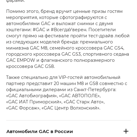
фарами.
Помимо этого, бренд вручит ценные призы гостям
мероприятия, которые сфотографируются с
автомобилями GAC и выложат снимки с двумя
хэштегами: #GAC и #ВсегдаУверен. Посетители
смогут прямо на фестивале пройти тест-драйв любой
из следующих моделей бренда: премиального
минивэна GAC М8, семейного кроссовера GAC GS4,
городского кроссовера GAC GS3, спортивного седана
GAC EMPOW и флагманского полноразмерного
кроссовера GAC GS8.
Также специально для VIP-гостей автомобильный
партнер представит 20 машин M8 и GS8 совместно с
официальными дилерами из Санкт-Петербурга:
«GAC Автобиография», «GAC АВТОПОЛЕ»,
«GAC ИАТ Приморский», «GAC Старк Авто»,
«GAC Форсаж», «GAC Центр Волхонский».
Aвтомобили GAC в России