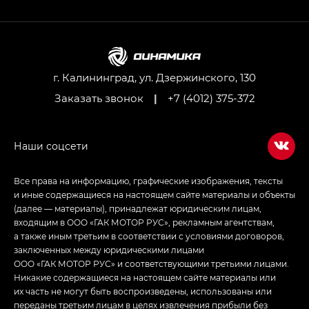
GL AWD
M8 — Эм 8 (M8) в комплектациях Джи Эль — GL,
Джи Ти — GT, Джи Икс — GX,
Джи Икс ПРЕМИУМ — GX PREMIUM, ЛАУНЖ —
LOUNGE
г. Калининград, ул. Дзержинского, 130
Заказать звонок
|
+7 (4012) 375-372
Empow — Эмпау (Empow) в комплектации
Джи Эс — GS, Джи Эль с элементы экстерьера
в спортивном стиле — GL
(S-Style)
Все права на информацию, графические изображения, тексты
и иные содержащиеся на настоящем сайте материалы и объекты
(далее — материалы), принадлежат юридическим лицам,
входящим в ООО «ГАК МОТОР РУС», рекламным агентствам,
а также иным третьим в соответствии с условиями договоров,
заключенных между юридическими лицами
ООО «ГАК МОТОР РУС» и соответствующими третьими лицами.
Никакие содержащиеся на настоящем сайте материалы или
их часть не могут быть воспроизведены, использованы или
переданы третьим лицам в целях извлечения прибыли без